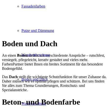
Fassadenfarben
Putze und Dämmung
Boden und Dach
Wandvorbereitung
An einen
Boden
stellen wir verschiedenste Ansprüche – rutschfest,
versiegelt, pflegeleicht, kreativ gestaltet und vieles mehr.
FarbenPartner bietet Ihnen ein breites Sortiment für das besondere
Bodengefühl.
Das
Dach
stellt die wichtigste Schutzfunktion für unser Zuhause da.
Boden und Dach
Daher müssen wir es optimal pflegen und schützen. Bei uns finden
Sie alles zum Thema Grundierungen, Rostschutz- und
Spezialanstriche.
Beton- und Bodenfarbe
Wandgestaltung