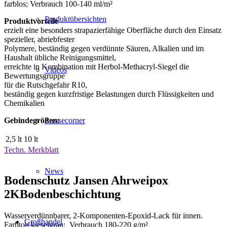
farblos; Verbrauch 100-140 ml/m²
Produktübersichten
Produktvorteile
erzielt eine besonders strapazierfähige Oberfläche durch den Einsatz
spezieller, abriebfester
Polymere, beständig gegen verdünnte Säuren, Alkalien und im
Haushalt übliche Reinigungsmittel,
erreichte in Kombination mit Herbol-Methacryl-Siegel die
Videos
Bewertungsgruppe
für die Rutschgefahr R10,
beständig gegen kurzfristige Belastungen durch Flüssigkeiten und
Chemikalien
Pressecorner
Gebindegrößen:
2,5 lt
10 lt
Techn. Merkblatt
News
Bodenschutz Jansen Ahrweipox
2KBodenbeschichtung
Wasserverdünnbarer, 2-Komponenten-Epoxid-Lack für innen.
Großhandel
Farbton kieselgrau; Verbrauch 180-220 g/m²