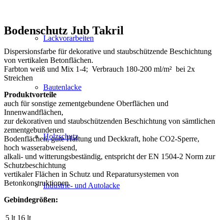
Bodenschutz Jub Takril
Lackvorarbeiten
Dispersionsfarbe für dekorative und staubschützende Beschichtung
von vertikalen Betonflächen.
Farbton weiß und Mix 1-4; Verbrauch 180-200 ml/m² bei 2x
Streichen
Bautenlacke
Produktvorteile
auch für sonstige zementgebundene Oberflächen und
Innenwandflächen,
zur dekorativen und staubschützenden Beschichtung von sämtlichen
zementgebundenen
Holzschutz
Bodenflächen, gute Haftung und Deckkraft, hohe CO2-Sperre,
hoch wasserabweisend,
alkali- und witterungsbeständig, entspricht der EN 1504-2 Norm zur
Schutzbeschichtung
vertikaler Flächen in Schutz und Reparatursystemen von
Betonkonstruktionen
Industrie- und Autolacke
Gebindegrößen:
5 lt
16 lt