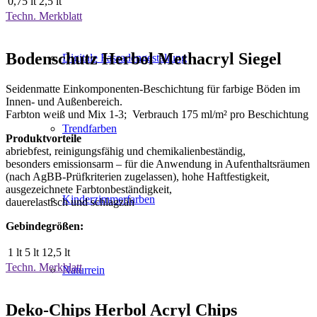
0,75 lt
2,5 lt
Techn. Merkblatt
Bodenschutz Herbol Methacryl Siegel
Digitale Fassadengestaltung
Seidenmatte Einkomponenten-Beschichtung für farbige Böden im
Innen- und Außenbereich.
Farbton weiß und Mix 1-3; Verbrauch 175 ml/m² pro Beschichtung
Trendfarben
Produktvorteile
abriebfest, reinigungsfähig und chemikalienbeständig,
besonders emissionsarm – für die Anwendung in Aufenthaltsräumen
(nach AgBB-Prüfkriterien zugelassen), hohe Haftfestigkeit,
ausgezeichnete Farbtonbeständigkeit,
Kinderzimmerfarben
dauerelastisch und schlagzäh
Gebindegrößen:
1 lt
5 lt
12,5 lt
Techn. Merkblatt
Naturrein
Deko-Chips Herbol Acryl Chips