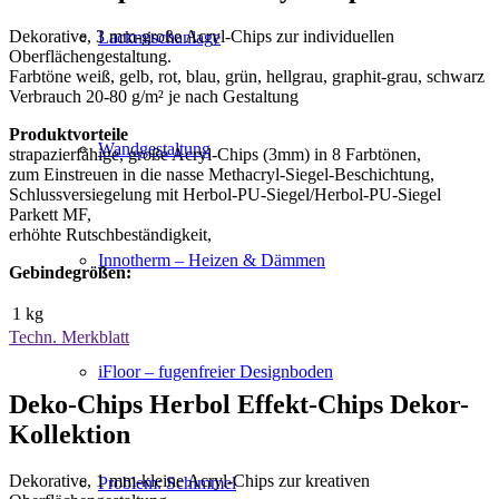
Dekorative, 3 mm-große Acryl-Chips zur individuellen
Lackmischanlage
Oberflächengestaltung.
Farbtöne weiß, gelb, rot, blau, grün, hellgrau, graphit-grau, schwarz
Verbrauch 20-80 g/m² je nach Gestaltung
Produktvorteile
Wandgestaltung
strapazierfähige, große Acryl-Chips (3mm) in 8 Farbtönen,
zum Einstreuen in die nasse Methacryl-Siegel-Beschichtung,
Schlussversiegelung mit Herbol-PU-Siegel/Herbol-PU-Siegel
Parkett MF,
erhöhte Rutschbeständigkeit,
Innotherm – Heizen & Dämmen
Gebindegrößen:
1 kg
Techn. Merkblatt
iFloor – fugenfreier Designboden
Deko-Chips Herbol Effekt-Chips Dekor-
Kollektion
Dekorative, 1 mm-kleine Acryl-Chips zur kreativen
Problem: Schimmel