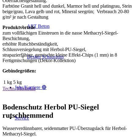
Oberflächengestaltung.
Farbtöne Granit hell und dunkel, Marmor hell und platingrau, Stein
beige/grau, Lava gelb und rot, Mineral seegrün; Verbrauch 20-80
g/m² je nach Gestaltung
ART Beton
Produktvorteile
zum vollflächigen Einstreuen in die nasse Methacryl-Siegel-
Beschichtung,
erhöhte Rutschbeständigkeit,
Schlussversiegelung mit Herbol-PU-Siegel,
strapazierfähige, gemischte kleine Effekt-Chips (1 mm) in 8
Design Schauraum
Fertigmischungen (Dekor-Kollektion)
Gebindegrößen:
1 kg
5 kg
Jobs/Karriere 🔴
Techn. Merkblatt
Bodenschutz Herbol PU-Siegel
rutschhemmend
Service
Wasserverdünnbarer, seidenmatter PU-Überzugslack für Herbol-
Methacryl-Siegel.