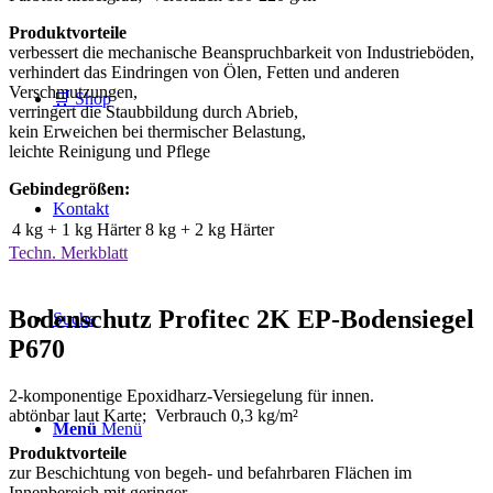
Produktvorteile
verbessert die mechanische Beanspruchbarkeit von Industrieböden,
verhindert das Eindringen von Ölen, Fetten und anderen
Verschmutzungen,
🛒 Shop
verringert die Staubbildung durch Abrieb,
kein Erweichen bei thermischer Belastung,
leichte Reinigung und Pflege
Gebindegrößen:
Kontakt
4 kg + 1 kg Härter
8 kg + 2 kg Härter
Techn. Merkblatt
Bodenschutz Profitec 2K EP-Bodensiegel
Suche
P670
2-komponentige Epoxidharz-Versiegelung für innen.
abtönbar laut Karte; Verbrauch 0,3 kg/m²
Menü
Menü
Produktvorteile
zur Beschichtung von begeh- und befahrbaren Flächen im
Innenbereich mit geringer