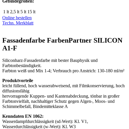
Gebindegrößen:
1 lt
2,5 lt
5 lt
15 lt
Online bestellen
Techn. Merkblatt
Fassadenfarbe FarbenPartner SILICON
A1-F
Siliconharz-Fassadenfarbe mit bester Bauphysik und
Farbtonbeständigkeit.
Farbton weiß und Mix 1-4; Verbrauch pro Anstrich: 130-180 ml/m²
Produktvorteile
leicht füllend, hoch wasserabweisend, mit Filmkonservierung, hoch
diffusionsfähig
hervorragende Kuppen- und Kantenabdeckung, tönbar in großer
Farbtonvielfalt, nachhaltiger Schutz gegen Algen-, Moos- und
Schimmelbefall, Bindemitteklasse A
Kenndaten EN 1062:
Wasserdampfdurchlässigkeit (sd-Wert): Kl. V1,
Wasserdurchlässigkeit (w-Wert): Kl. W3