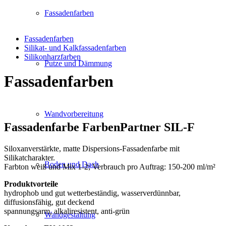
Fassadenfarben
Fassadenfarben
Silikat- und Kalkfassadenfarben
Silikonharzfarben
Putze und Dämmung
Fassadenfarben
Wandvorbereitung
Fassadenfarbe FarbenPartner SIL-F
Siloxanverstärkte, matte Dispersions-Fassadenfarbe mit
Silikatcharakter.
Boden und Dach
Farbton weiß und Mix 1-2; Verbrauch pro Auftrag: 150-200 ml/m²
Produktvorteile
hydrophob und gut wetterbeständig, wasserverdünnbar,
diffusionsfähig, gut deckend
spannungsarm, alkaliresistent, anti-grün
Wandgestaltung