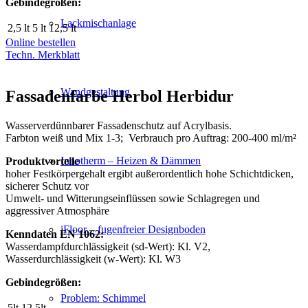
Gebindegrößen:
Lackmischanlage
2,5 lt
5 lt
12,5 lt
Online bestellen
Techn. Merkblatt
Wandgestaltung
Fassadenfarbe Herbol Herbidur
Wasserverdünnbarer Fassadenschutz auf Acrylbasis.
Farbton weiß und Mix 1-3; Verbrauch pro Auftrag: 200-400 ml/m²
Innotherm – Heizen & Dämmen
Produktvorteile
hoher Festkörpergehalt ergibt außerordentlich hohe Schichtdicken,
sicherer Schutz vor
Umwelt- und Witterungseinflüssen sowie Schlagregen und
aggressiver Atmosphäre
iFloor – fugenfreier Designboden
Kenndaten EN 1062:
Wasserdampfdurchlässigkeit (sd-Wert): Kl. V2,
Wasserdurchlässigkeit (w-Wert): Kl. W3
Gebindegrößen:
Problem: Schimmel
5lt
12,5lt