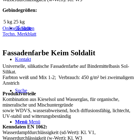
Gebindegrößen:
5 kg
25 kg
🛒 Shop
Online bestellen
Techn. Merkblatt
Fassadenfarbe Keim Soldalit
Kontakt
Universelle, silikatische Fassadenfarbe auf Bindemittelbasis Sol-
Silikat.
Farbton weiß und Mix 1-2; Verbrauch: 450 g/m² bei zweimaligem
Anstrich
Suche
Produktvorteile
Kombination aus Kieselsol und Wasserglas, für organische,
mineralische und Mischuntergründe
sowie WDVS, wasserabweisend, hoch diffusionsfähig, lichtecht,
UV-stabil und witterungsbeständig
Menü
Menü
Kenndaten EN 1062:
Wasserdampfdurchlässigkeit (sd-Wert): Kl. V1,
Wasserdurchlässigkeit (w-Wert): Kl. W3