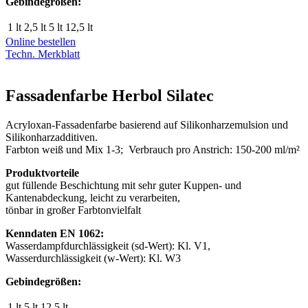
Gebindegrößen:
1 lt
2,5 lt
5 lt
12,5 lt
Online bestellen
Techn. Merkblatt
Fassadenfarbe Herbol Silatec
Acryloxan-Fassadenfarbe basierend auf Silikonharzemulsion und
Silikonharzadditiven.
Farbton weiß und Mix 1-3; Verbrauch pro Anstrich: 150-200 ml/m²
Produktvorteile
gut füllende Beschichtung mit sehr guter Kuppen- und
Kantenabdeckung, leicht zu verarbeiten,
tönbar in großer Farbtonvielfalt
Kenndaten EN 1062:
Wasserdampfdurchlässigkeit (sd-Wert): Kl. V1,
Wasserdurchlässigkeit (w-Wert): Kl. W3
Gebindegrößen:
1 lt
5 lt
12,5 lt