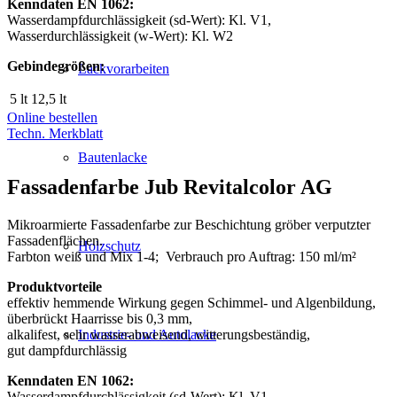
Kenndaten EN 1062:
Wasserdampfdurchlässigkeit (sd-Wert): Kl. V1,
Wasserdurchlässigkeit (w-Wert): Kl. W2
Gebindegrößen:
Lackvorarbeiten
5 lt
12,5 lt
Online bestellen
Techn. Merkblatt
Bautenlacke
Fassadenfarbe Jub Revitalcolor AG
Mikroarmierte Fassadenfarbe zur Beschichtung gröber verputzter
Fassadenflächen.
Holzschutz
Farbton weiß und Mix 1-4; Verbrauch pro Auftrag: 150 ml/m²
Produktvorteile
effektiv hemmende Wirkung gegen Schimmel- und Algenbildung,
überbrückt Haarrisse bis 0,3 mm,
Industrie- und Autolacke
alkalifest, sehr wasserabweisend, witterungsbeständig,
gut dampfdurchlässig
Kenndaten EN 1062:
Wasserdampfdurchlässigkeit (sd-Wert): Kl. V1,