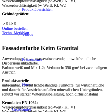
Wasserdampfdurchlässigkeit (sd-Wert): Kl. V1,
Wasserdurchlässigkeit (w-Wert): Kl. W2
Produktübersichten
Gebindegrößen:
5 lt
16 lt
Online bestellen
Techn. Merkblatt
Videos
Fassadenfarbe Keim Granital
Anwendungsfertige, wasserabweisende, umweltfreundliche
Pressecorner
Dispersionssilikatfarbe.
Farbton weiß und Mix 1-2; Verbrauch: 350 g/m² bei zweimaligem
Anstrich
Produktvorteile
News
unbrennbar, absolut lichtbeständige Füllstoffe, für wirtschaftliche
und dauerhafte Anstriche auf allen mineralischen Untergründen,
schützt vor starker Witterungsbelastung, hoch diffusionsfähig
Kenndaten EN 1062:
Wasserdampfdurchlässigkeit (sd-Wert): Kl. V1,
Großhandel
Wasserdurchlässigkeit (w-Wert): Kl. W3