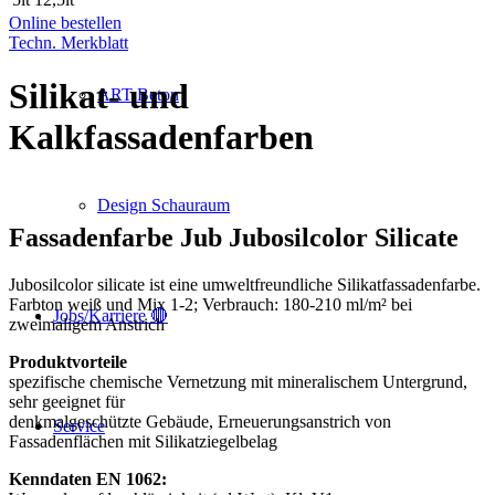
Online bestellen
Techn. Merkblatt
Silikat- und
ART Beton
Kalkfassadenfarben
Design Schauraum
Fassadenfarbe Jub Jubosilcolor Silicate
Jubosilcolor silicate ist eine umweltfreundliche Silikatfassadenfarbe.
Farbton weiß und Mix 1-2; Verbrauch: 180-210 ml/m² bei
Jobs/Karriere 🔴
zweimaligem Anstrich
Produktvorteile
spezifische chemische Vernetzung mit mineralischem Untergrund,
sehr geeignet für
denkmalgeschützte Gebäude, Erneuerungsanstrich von
Service
Fassadenflächen mit Silikatziegelbelag
Kenndaten EN 1062: