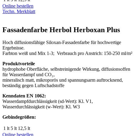
Online bestellen
Techn. Merkblatt
Fassadenfarbe Herbol Herboxan Plus
Hoch diffusionsfähige Siloxan-Fassadenfarbe für hochwertige
Ergebnisse.
Farbton weiß und Mix 1-3; Verbrauch pro Anstrich: 150-250 ml/m²
Produktvorteile
hydrophobe Oberfläche, selbstreinigende Wirkung, diffusionsoffen
für Wasserdampf und CO₂,
mineralisch matt, mikroporös und spannungsarm auftrocknend,
beständig gegen Luftschadstoffe
Kenndaten EN 1062:
Wasserdampfdurchlässigkeit (sd-Wert): Kl. V1,
Wasserdurchlässigkeit (w-Wert): Kl. W3
Gebindegrößen:
1 lt
5 lt
12,5 lt
Online bestellen