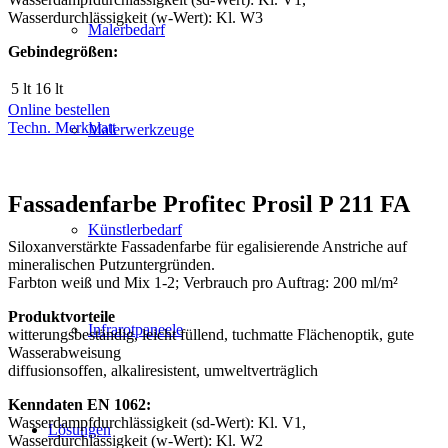
Wasserdurchlässigkeit (w-Wert): Kl. W3
Malerbedarf
Gebindegrößen:
5 lt
16 lt
Online bestellen
Techn. Merkblatt
Malerwerkzeuge
Fassadenfarbe Profitec Prosil P 211 FA
Künstlerbedarf
Siloxanverstärkte Fassadenfarbe für egalisierende Anstriche auf
mineralischen Putzuntergründen.
Farbton weiß und Mix 1-2; Verbrauch pro Auftrag: 200 ml/m²
Produktvorteile
Infrarotpaneele
witterungsbeständig, leicht füllend, tuchmatte Flächenoptik, gute
Wasserabweisung
diffusionsoffen, alkaliresistent, umweltverträglich
Kenndaten EN 1062:
Wasserdampfdurchlässigkeit (sd-Wert): Kl. V1,
Lösungen
Wasserdurchlässigkeit (w-Wert): Kl. W2