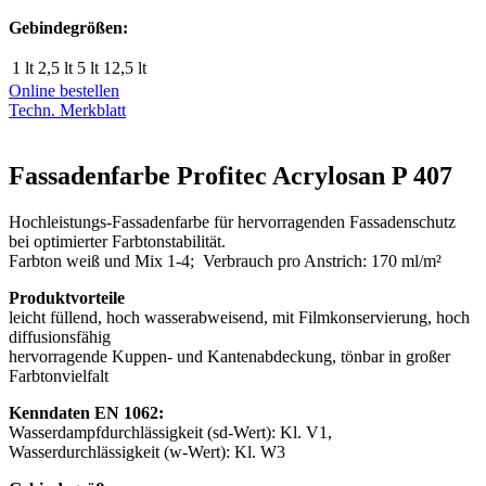
Gebindegrößen:
1 lt
2,5 lt
5 lt
12,5 lt
Online bestellen
Techn. Merkblatt
Fassadenfarbe Profitec Acrylosan P 407
Hochleistungs-Fassadenfarbe für hervorragenden Fassadenschutz
bei optimierter Farbtonstabilität.
Farbton weiß und Mix 1-4; Verbrauch pro Anstrich: 170 ml/m²
Produktvorteile
leicht füllend, hoch wasserabweisend, mit Filmkonservierung, hoch
diffusionsfähig
hervorragende Kuppen- und Kantenabdeckung, tönbar in großer
Farbtonvielfalt
Kenndaten EN 1062:
Wasserdampfdurchlässigkeit (sd-Wert): Kl. V1,
Wasserdurchlässigkeit (w-Wert): Kl. W3