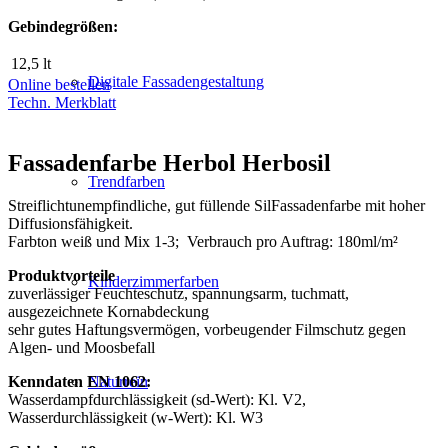
Gebindegrößen:
12,5 lt
Digitale Fassadengestaltung
Online bestellen
Techn. Merkblatt
Fassadenfarbe Herbol Herbosil
Trendfarben
Streiflichtunempfindliche, gut füllende SilFassadenfarbe mit hoher
Diffusionsfähigkeit.
Farbton weiß und Mix 1-3; Verbrauch pro Auftrag: 180ml/m²
Produktvorteile
Kinderzimmerfarben
zuverlässiger Feuchteschutz, spannungsarm, tuchmatt,
ausgezeichnete Kornabdeckung
sehr gutes Haftungsvermögen, vorbeugender Filmschutz gegen
Algen- und Moosbefall
Kenndaten EN 1062:
Naturrein
Wasserdampfdurchlässigkeit (sd-Wert): Kl. V2,
Wasserdurchlässigkeit (w-Wert): Kl. W3