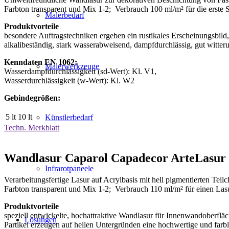
Farbton transparent und Mix 1-2; Verbrauch 100 ml/m² für die erste 
Malerbedarf
Produktvorteile
besondere Auftragstechniken ergeben ein rustikales Erscheinungsbild,
alkalibeständig, stark wasserabweisend, dampfdurchlässig, gut witter
Kenndaten EN 1062:
Malerwerkzeuge
Wasserdampfdurchlässigkeit (sd-Wert): Kl. V1,
Wasserdurchlässigkeit (w-Wert): Kl. W2
Gebindegrößen:
5 lt
10 lt
Künstlerbedarf
Techn. Merkblatt
Wandlasur Caparol Capadecor ArteLasur
Infrarotpaneele
Verarbeitungsfertige Lasur auf Acrylbasis mit hell pigmentierten Teilc
Farbton transparent und Mix 1-2; Verbrauch 110 ml/m² für einen Las
Produktvorteile
speziell entwickelte, hochattraktive Wandlasur für Innenwandoberflä
Lösungen
Partikel erzeugen auf hellen Untergründen eine hochwertige und farbl