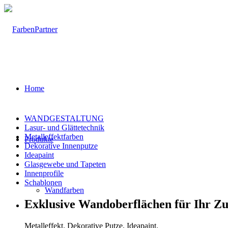
Home
WANDGESTALTUNG
Lasur- und Glättetechnik
Metalleffektfarben
Produkte
Dekorative Innenputze
Ideapaint
Glasgewebe und Tapeten
Innenprofile
Schablonen
Wandfarben
Exklusive Wandoberflächen für Ihr Zu
Metalleffekt. Dekorative Putze. Ideapaint.