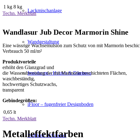
1 kg
8 kg
Lackmischanlage
Techn. Merkblatt
Wandlasur Jub Decor Marmorin Shine
Wandgestaltung
Eine wässrige Wachsemulsion zum Schutz von mit Marmorin beschich
Verbrauch 50 ml/m²
Produktvorteile
erhöht den Glanzgrad und
die Wasserabweisung der mit Marmorin beschichteten Flächen,
Innotherm – Heizen & Dämmen
waschbeständig,
hochwertiges Schutzwachs,
transparent
Gebindegrößen:
iFloor – fugenfreier Designboden
0,65 lt
Techn. Merkblatt
Metalleffektfarben
Problem: Schimmel