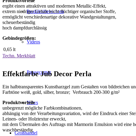
Produktvorteile
ergibt einen attraktiven und modernen Metallic-Effekt,
extrem niedriger Gehalt leicht flüchtiger organischer Stoffe,
Produktübersichten
ermöglicht verschiedenartige dekorative Wandgestaltungen,
scheuerbeständig
hoch dampfdurchlässig
Gebindegrößen:
Videos
0,65 lt
Techn. Merkblatt
Pressecorner
Effektfarbe Jub Decor Perla
Ein halbtransparentes Kunstharzgel zum Gestalten von bildreichen u
Farbtöne weiß, gold, silber, bronze; Verbrauch 200-300 g/m²
News
Produktvorteile
unbegrenzt mögliche Farbkombinationen,
abhängig von der Verarbeitungsvariation, wird der Eindruck einer Stei
Leinen- oder Holztextur erweckt,
mit dem Übermalen des Auftrags mit Marmorin Emulsion wird eine h
waschbeständig
Großhandel