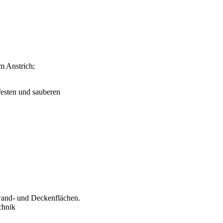
m Anstrich;
festen und sauberen
wand- und Deckenflächen.
chnik