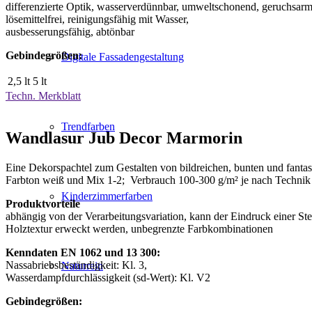
differenzierte Optik, wasserverdünnbar, umweltschonend, geruchsarm
lösemittelfrei, reinigungsfähig mit Wasser,
ausbesserungsfähig, abtönbar
Gebindegrößen:
Digitale Fassadengestaltung
2,5 lt
5 lt
Techn. Merkblatt
Trendfarben
Wandlasur Jub Decor Marmorin
Eine Dekorspachtel zum Gestalten von bildreichen, bunten und fanta
Farbton weiß und Mix 1-2; Verbrauch 100-300 g/m² je nach Technik
Kinderzimmerfarben
Produktvorteile
abhängig von der Verarbeitungsvariation, kann der Eindruck einer Ste
Holztextur erweckt werden, unbegrenzte Farbkombinationen
Kenndaten EN 1062 und 13 300:
Nassabriebsbeständigkeit: Kl. 3,
Naturrein
Wasserdampfdurchlässigkeit (sd-Wert): Kl. V2
Gebindegrößen: