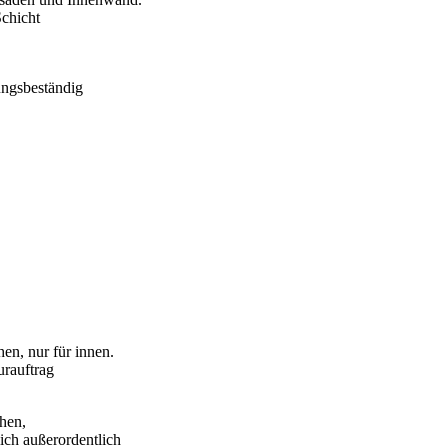
Schicht
ungsbeständig
hen, nur für innen.
urauftrag
chen,
ich außerordentlich