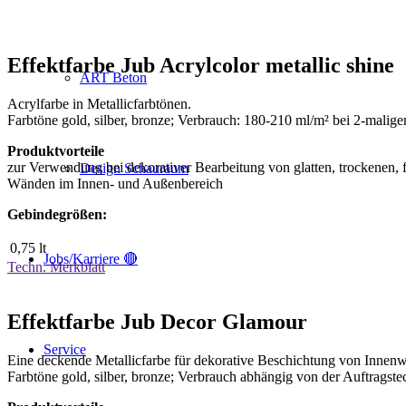
Effektfarbe Jub Acrylcolor metallic shine
ART Beton
Acrylfarbe in Metallicfarbtönen.
Farbtöne gold, silber, bronze; Verbrauch: 180-210 ml/m² bei 2-malige
Produktvorteile
zur Verwendung bei dekorativer Bearbeitung von glatten, trockenen, 
Design Schauraum
Wänden im Innen- und Außenbereich
Gebindegrößen:
0,75 lt
Jobs/Karriere 🔴
Techn. Merkblatt
Effektfarbe Jub Decor Glamour
Service
Eine deckende Metallicfarbe für dekorative Beschichtung von Innen
Farbtöne gold, silber, bronze; Verbrauch abhängig von der Auftragste