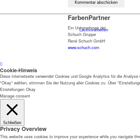
FarbenPartner
Ein Unternehmen der
Lackvorarbeiten
Schuch Gruppe
René Schuch GmbH
www.schuch.com
Bautenlacke
Cookie-Hinweis
Diese Internetseite verwendet Cookies und Google Analytics für die Analyse 
"Okay" wählen, stimmen Sie der Nutzung aller Cookies zu. Über "Einstellun
Einstellungen
Okay
Holzschutz
Manage consent
Schließen
Privacy Overview
Industrie- und Autolacke
This website uses cookies to improve your experience while you navigate thro