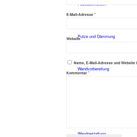
Fassadenfarben
*
E-Mail-Adresse
Putze und Dämmung
Website
Name, E-Mail-Adresse und Website 
Wandvorbereitung
*
Kommentar
Boden und Dach
Wandgestaltung