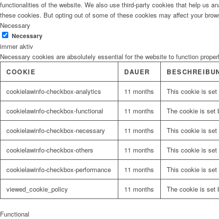
functionalities of the website. We also use third-party cookies that help us 
these cookies. But opting out of some of these cookies may affect your brow
Necessary
Malerbedarf
Necessary
immer aktiv
Necessary cookies are absolutely essential for the website to function proper
COOKIE
DAUER
BESCHREIBU
Malerwerkzeuge
cookielawinfo-checkbox-analytics
11 months
This cookie is set
cookielawinfo-checkbox-functional
11 months
The cookie is set 
cookielawinfo-checkbox-necessary
11 months
This cookie is set
Künstlerbedarf
cookielawinfo-checkbox-others
11 months
This cookie is set
cookielawinfo-checkbox-performance
11 months
This cookie is set
viewed_cookie_policy
11 months
The cookie is set 
Infrarotpaneele
Functional