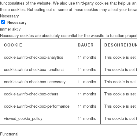
functionalities of the website. We also use third-party cookies that help us 
these cookies. But opting out of some of these cookies may affect your brow
Necessary
Malerbedarf
Necessary
immer aktiv
Necessary cookies are absolutely essential for the website to function proper
COOKIE
DAUER
BESCHREIBU
Malerwerkzeuge
cookielawinfo-checkbox-analytics
11 months
This cookie is set
cookielawinfo-checkbox-functional
11 months
The cookie is set 
cookielawinfo-checkbox-necessary
11 months
This cookie is set
Künstlerbedarf
cookielawinfo-checkbox-others
11 months
This cookie is set
cookielawinfo-checkbox-performance
11 months
This cookie is set
viewed_cookie_policy
11 months
The cookie is set 
Infrarotpaneele
Functional