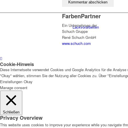
FarbenPartner
Ein Unternehmen der
Lackvorarbeiten
Schuch Gruppe
René Schuch GmbH
www.schuch.com
Bautenlacke
Cookie-Hinweis
Diese Internetseite verwendet Cookies und Google Analytics für die Analyse 
"Okay" wählen, stimmen Sie der Nutzung aller Cookies zu. Über "Einstellun
Einstellungen
Okay
Holzschutz
Manage consent
Schließen
Privacy Overview
Industrie- und Autolacke
This website uses cookies to improve your experience while you navigate thro