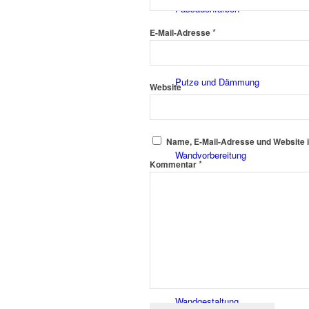
Fassadenfarben
*
E-Mail-Adresse
Putze und Dämmung
Website
Name, E-Mail-Adresse und Website 
Wandvorbereitung
*
Kommentar
Boden und Dach
Wandgestaltung