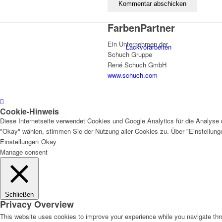
FarbenPartner
Ein Unternehmen der
Lackvorarbeiten
Schuch Gruppe
René Schuch GmbH
www.schuch.com
Bautenlacke
Cookie-Hinweis
Diese Internetseite verwendet Cookies und Google Analytics für die Analyse 
"Okay" wählen, stimmen Sie der Nutzung aller Cookies zu. Über "Einstellun
Einstellungen
Okay
Holzschutz
Manage consent
Schließen
Privacy Overview
Industrie- und Autolacke
This website uses cookies to improve your experience while you navigate thro