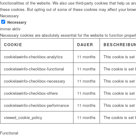
functionalities of the website. We also use third-party cookies that help us 
these cookies. But opting out of some of these cookies may affect your brow
Necessary
Malerbedarf
Necessary
immer aktiv
Necessary cookies are absolutely essential for the website to function proper
COOKIE
DAUER
BESCHREIBU
Malerwerkzeuge
cookielawinfo-checkbox-analytics
11 months
This cookie is set
cookielawinfo-checkbox-functional
11 months
The cookie is set 
cookielawinfo-checkbox-necessary
11 months
This cookie is set
Künstlerbedarf
cookielawinfo-checkbox-others
11 months
This cookie is set
cookielawinfo-checkbox-performance
11 months
This cookie is set
viewed_cookie_policy
11 months
The cookie is set 
Infrarotpaneele
Functional