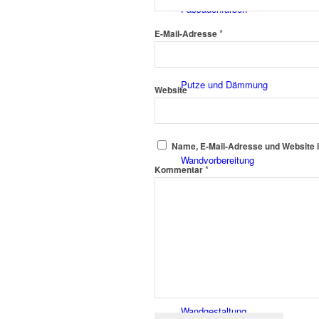
Fassadenfarben
*
E-Mail-Adresse
Putze und Dämmung
Website
Name, E-Mail-Adresse und Website 
Wandvorbereitung
*
Kommentar
Boden und Dach
Wandgestaltung