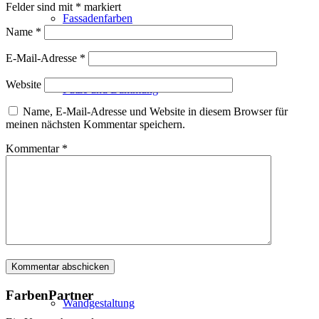
Felder sind mit
*
markiert
Fassadenfarben
Name
*
E-Mail-Adresse
*
Website
Putze und Dämmung
Name, E-Mail-Adresse und Website in diesem Browser für
meinen nächsten Kommentar speichern.
Kommentar
*
Wandvorbereitung
Boden und Dach
FarbenPartner
Wandgestaltung