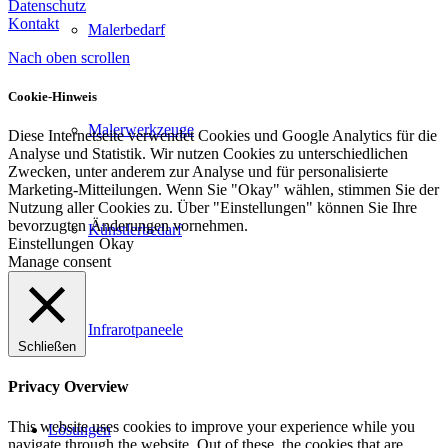
Datenschutz
Kontakt
Malerbedarf
Nach oben scrollen
Cookie-Hinweis
Malerwerkzeuge
Diese Internetseite verwendet Cookies und Google Analytics für die
Analyse und Statistik. Wir nutzen Cookies zu unterschiedlichen
Zwecken, unter anderem zur Analyse und für personalisierte
Marketing-Mitteilungen. Wenn Sie "Okay" wählen, stimmen Sie der
Nutzung aller Cookies zu. Über "Einstellungen" können Sie Ihre
bevorzugten Änderungen vornehmen.
Künstlerbedarf
Einstellungen
Okay
Manage consent
Infrarotpaneele
Schließen
Privacy Overview
This website uses cookies to improve your experience while you
Lösungen
navigate through the website. Out of these, the cookies that are