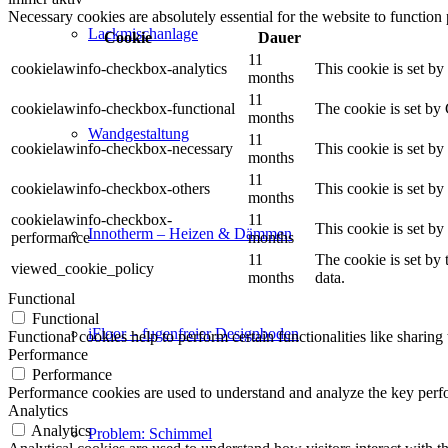
Necessary cookies are absolutely essential for the website to function
Lackmischanlage
Cookie
Dauer
11
cookielawinfo-checkbox-analytics
This cookie is set b
months
11
cookielawinfo-checkbox-functional
The cookie is set by
months
Wandgestaltung
11
cookielawinfo-checkbox-necessary
This cookie is set b
months
11
cookielawinfo-checkbox-others
This cookie is set b
months
cookielawinfo-checkbox-
11
This cookie is set b
Innotherm – Heizen & Dämmen
performance
months
11
The cookie is set by
viewed_cookie_policy
months
data.
Functional
Functional
iFloor – fugenfreier Designboden
Functional cookies help to perform certain functionalities like sharing 
Performance
Performance
Performance cookies are used to understand and analyze the key perfor
Analytics
Analytics
Problem: Schimmel