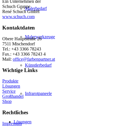
Ein Unternehmen der
Schuch Gruppe
Malerbedarf
René Schuch GmbH
www.schuch.com
Kontaktdaten
Malerwerkzeuge
Obere Hauptstraße 26
7511 Mischendorf
Tel.: +43 3366 78243
Fax.: +43 3366 78243 4
Mail:
office@farbenpartner.at
Künstlerbedarf
Wichtige Links
Produkte
Lösungen
Service
Infrarotpaneele
Großhandel
Shop
Rechtliches
Lösungen
Impressum