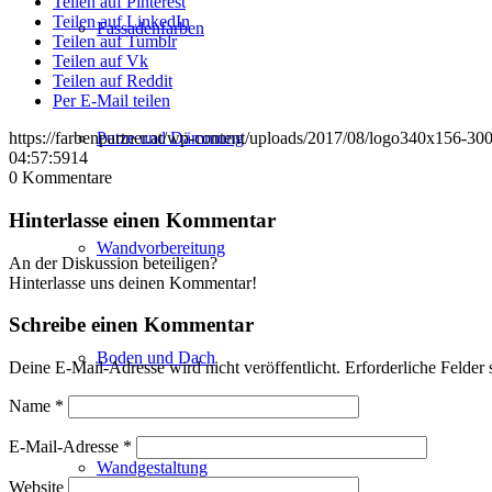
Teilen auf Pinterest
Teilen auf LinkedIn
Fassadenfarben
Teilen auf Tumblr
Teilen auf Vk
Teilen auf Reddit
Per E-Mail teilen
Putze und Dämmung
https://farbenpartner.at/wp-content/uploads/2017/08/logo340x156-3
04:57:59
14
0
Kommentare
Hinterlasse einen Kommentar
Wandvorbereitung
An der Diskussion beteiligen?
Hinterlasse uns deinen Kommentar!
Schreibe einen Kommentar
Boden und Dach
Deine E-Mail-Adresse wird nicht veröffentlicht.
Erforderliche Felder 
Name
*
E-Mail-Adresse
*
Wandgestaltung
Website