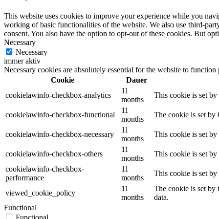
This website uses cookies to improve your experience while you navigat
working of basic functionalities of the website. We also use third-pa
consent. You also have the option to opt-out of these cookies. But op
Digitale Fassadengestaltung
Necessary
Necessary
immer aktiv
Necessary cookies are absolutely essential for the website to function
Cookie
Dauer
Trendfarben
11
cookielawinfo-checkbox-analytics
This cookie is set b
months
11
cookielawinfo-checkbox-functional
The cookie is set by
months
11
cookielawinfo-checkbox-necessary
This cookie is set b
Kinderzimmerfarben
months
11
cookielawinfo-checkbox-others
This cookie is set b
months
cookielawinfo-checkbox-
11
This cookie is set b
performance
months
Naturrein
11
The cookie is set by
viewed_cookie_policy
months
data.
Functional
Functional