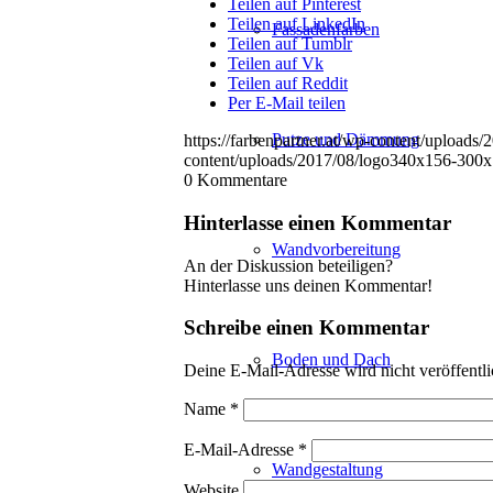
Teilen auf Pinterest
Teilen auf LinkedIn
Fassadenfarben
Teilen auf Tumblr
Teilen auf Vk
Teilen auf Reddit
Per E-Mail teilen
Putze und Dämmung
https://farbenpartner.at/wp-content/upload
content/uploads/2017/08/logo340x156-300
0
Kommentare
Hinterlasse einen Kommentar
Wandvorbereitung
An der Diskussion beteiligen?
Hinterlasse uns deinen Kommentar!
Schreibe einen Kommentar
Boden und Dach
Deine E-Mail-Adresse wird nicht veröffentli
Name
*
E-Mail-Adresse
*
Wandgestaltung
Website