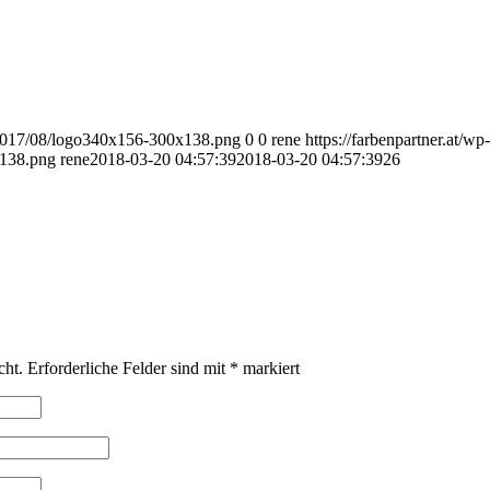
s/2017/08/logo340x156-300x138.png
0
0
rene
https://farbenpartner.at/wp-
x138.png
rene
2018-03-20 04:57:39
2018-03-20 04:57:39
26
cht.
Erforderliche Felder sind mit
*
markiert