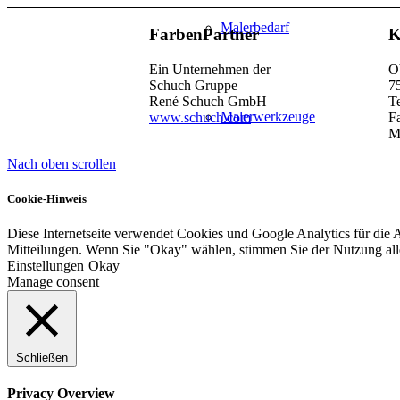
Malerbedarf
FarbenPartner
K
Ein Unternehmen der
O
Schuch Gruppe
7
René Schuch GmbH
T
Malerwerkzeuge
www.schuch.com
F
M
Nach oben scrollen
Cookie-Hinweis
Künstlerbedarf
Diese Internetseite verwendet Cookies und Google Analytics für die 
Mitteilungen. Wenn Sie "Okay" wählen, stimmen Sie der Nutzung al
Einstellungen
Okay
Manage consent
Infrarotpaneele
Schließen
Lösungen
Privacy Overview