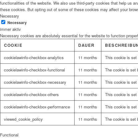
functionalities of the website. We also use third-party cookies that help us 
these cookies. But opting out of some of these cookies may affect your brow
Necessary
Malerbedarf
Necessary
immer aktiv
Necessary cookies are absolutely essential for the website to function proper
COOKIE
DAUER
BESCHREIBU
Malerwerkzeuge
cookielawinfo-checkbox-analytics
11 months
This cookie is set
cookielawinfo-checkbox-functional
11 months
The cookie is set 
cookielawinfo-checkbox-necessary
11 months
This cookie is set
Künstlerbedarf
cookielawinfo-checkbox-others
11 months
This cookie is set
cookielawinfo-checkbox-performance
11 months
This cookie is set
viewed_cookie_policy
11 months
The cookie is set 
Infrarotpaneele
Functional