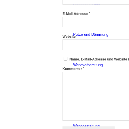
Fassadenfarben
*
E-Mail-Adresse
Putze und Dämmung
Website
Name, E-Mail-Adresse und Website 
Wandvorbereitung
*
Kommentar
Boden und Dach
Wandgestaltung