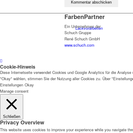
FarbenPartner
Ein Unternehmen der
Lackvorarbeiten
Schuch Gruppe
René Schuch GmbH
www.schuch.com
Bautenlacke
Cookie-Hinweis
Diese Internetseite verwendet Cookies und Google Analytics für die Analyse 
"Okay" wählen, stimmen Sie der Nutzung aller Cookies zu. Über "Einstellun
Einstellungen
Okay
Holzschutz
Manage consent
Schließen
Privacy Overview
Industrie- und Autolacke
This website uses cookies to improve your experience while you navigate thro